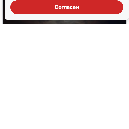
Согласен
В Воронеже прогремели взрывы
после сигнала тревоги
5 августа
0