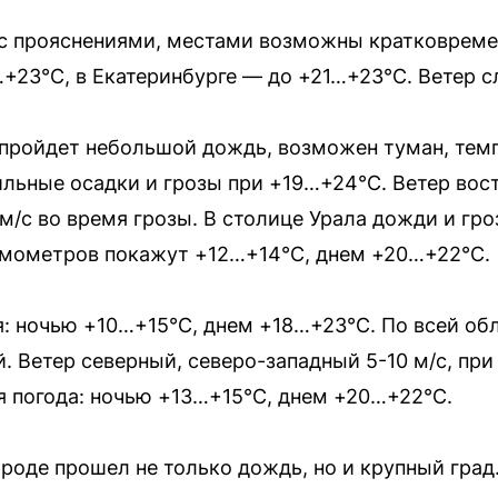
 с прояснениями, местами возможны кратковреме
…+23°C, в Екатеринбурге — до +21…+23°C. Ветер 
 пройдет небольшой дождь, возможен туман, тем
льные осадки и грозы при +19…+24°C. Ветер вос
 м/с во время грозы. В столице Урала дожди и гро
рмометров покажут +12…+14°C, днем +20…+22°C.
я: ночью +10…+15°C, днем +18…+23°C. По всей об
. Ветер северный, северо-западный 5-10 м/с, при 
я погода: ночью +13…+15°C, днем +20…+22°C.
роде прошел не только дождь, но и крупный град