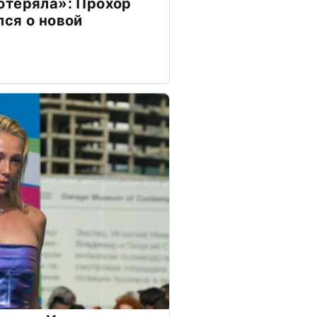
отеряла»: Прохор
ся о новой