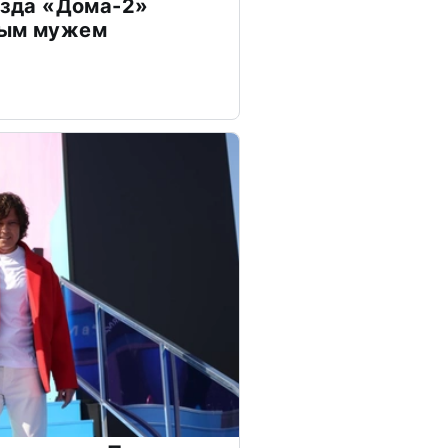
везда «Дома-2»
дым мужем