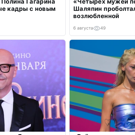
 Полина Гагарина
«Четырех мужей п
ые кадры с новым
Шаляпин проболтал
возлюбленной
6 августа
49