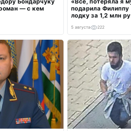
едору Бондарчуку
«Всё, потеряла я 
роман — с кем
подарила Филиппу
лодку за 1,2 млн р
5 августа
222