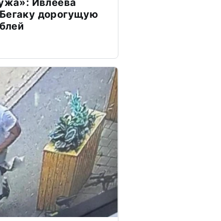
мужа»: Ивлеева
 Бегаку дорогущую
ублей