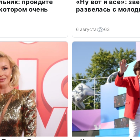
льник: пройдите
«Ну вот и всё»: з
 котором очень
развелась с моло
6 августа
63