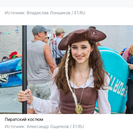
Источник: 
Владислав Лоншаков / E1.RU
Пиратский костюм
Источник: 
Александр Ощепков / E1.RU