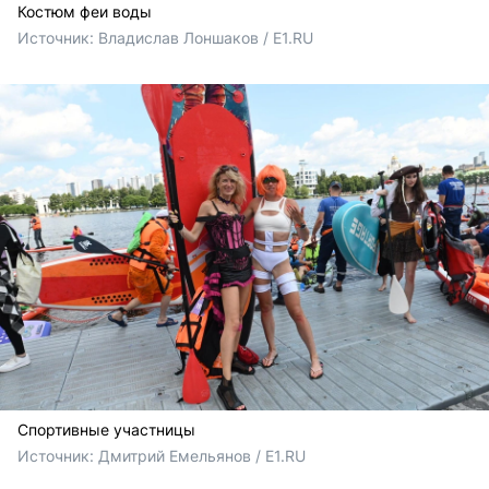
Костюм феи воды
Источник: 
Владислав Лоншаков / E1.RU
Спортивные участницы
Источник: 
Дмитрий Емельянов / E1.RU