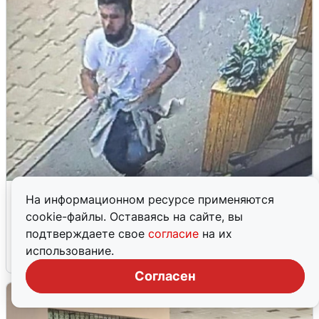
Бородача, найденного через 8
На информационном ресурсе применяются
месяцев, арестовали в
cookie-файлы. Оставаясь на сайте, вы
Екатеринбурге
подтверждаете свое
согласие
на их
использование.
7 августа
2
Согласен