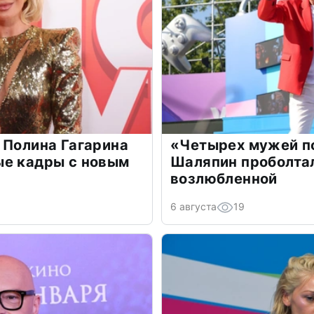
 Полина Гагарина
«Четырех мужей п
ые кадры с новым
Шаляпин проболтал
возлюбленной
6 августа
19