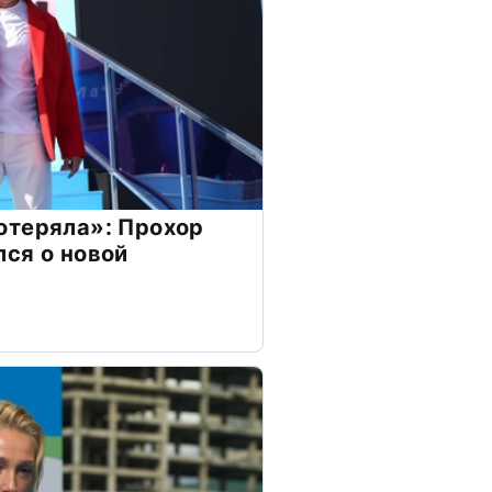
отеряла»: Прохор
ся о новой