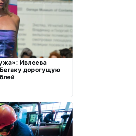
мужа»: Ивлеева
 Бегаку дорогущую
ублей