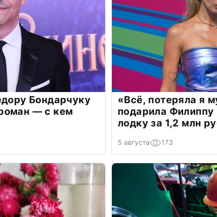
едору Бондарчуку
«Всё, потеряла я 
роман — с кем
подарила Филиппу
лодку за 1,2 млн р
5 августа
173