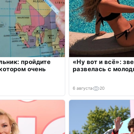
льник: пройдите
«Ну вот и всё»: з
 котором очень
развелась с моло
6 августа
20