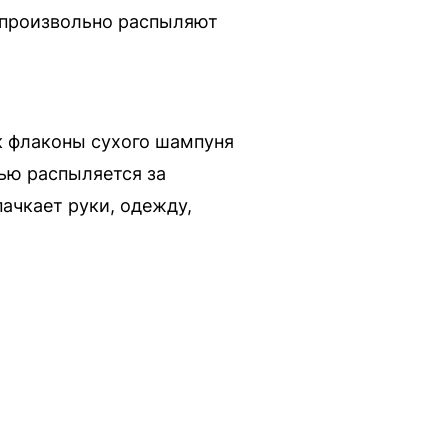
мопроизвольно распыляют
к флаконы сухого шампуня
ью распыляется за
пачкает руки, одежду,