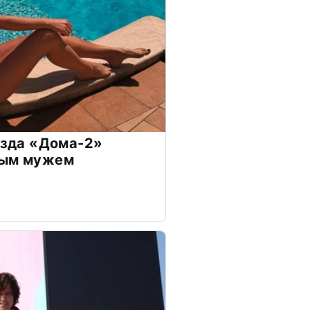
везда «Дома-2»
дым мужем