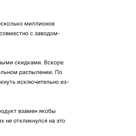
несколько миллионов
 совместно с заводом-
выми скидками. Вскоре
ольном распылении. По
икнуть исключительно из-
родукт взамен якобы
х не откликнулся на это