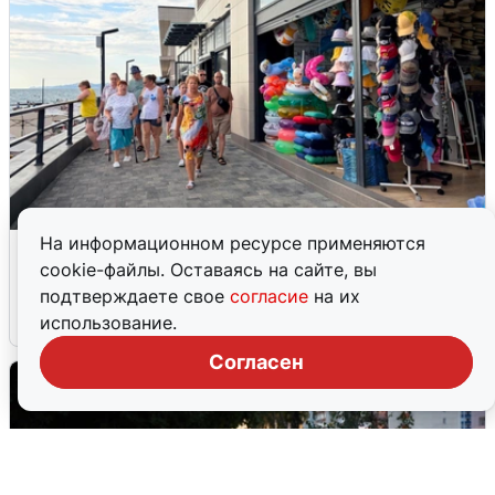
На информационном ресурсе применяются
В Сочи объявили угрозу атаки БПЛА и
cookie-файлы. Оставаясь на сайте, вы
закрыли пляжи
подтверждаете свое
согласие
на их
6 августа
0
использование.
Согласен