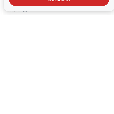
7 августа
0
В Сочи объявили угрозу атаки БПЛА и
закрыли пляжи
6 августа
0