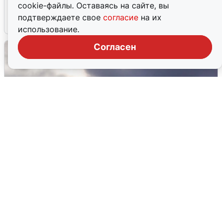
области прибывает
cookie-файлы. Оставаясь на сайте, вы
подтверждаете свое
согласие
на их
4 августа
0
использование.
Согласен
Над ХМАО впервые сбили
беспилотники