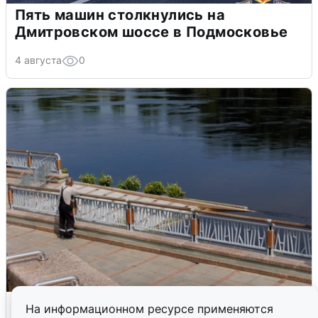
Пять машин столкнулись на
Дмитровском шоссе в Подмосковье
4 августа
0
В Туре вода убывает, на других реках
На информационном ресурсе применяются