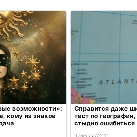
овые возможности»:
Справится даже шк
а, кому из знаков
тест по географии,
дача
стыдно ошибиться
6 августа
141