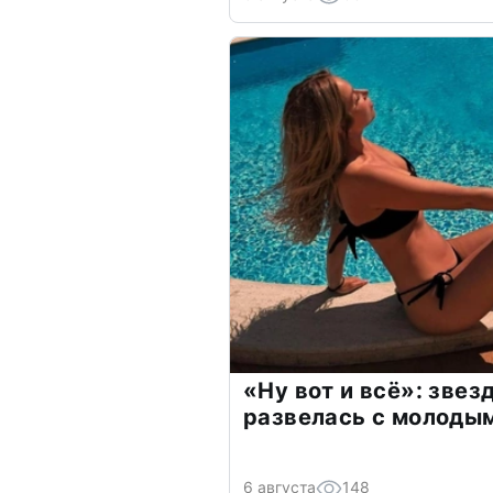
«Ну вот и всё»: зве
развелась с молоды
6 августа
148