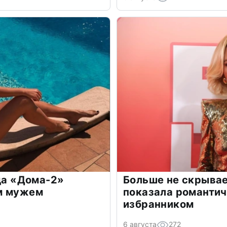
зда «Дома-2»
Больше не скрывае
м мужем
показала романти
избранником
6 августа
272