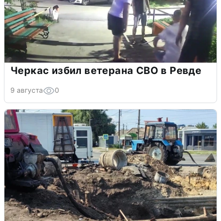
Черкас избил ветерана СВО в Ревде
9 августа
0