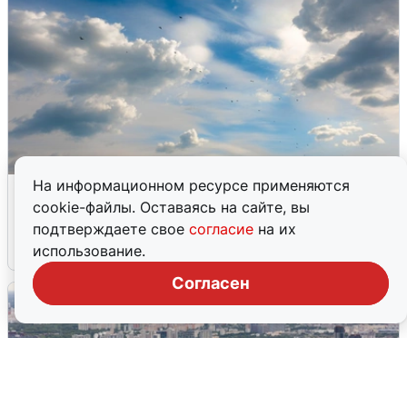
На информационном ресурсе применяются
МЧС ответило на сообщения о
cookie-файлы. Оставаясь на сайте, вы
грохоте в Москве
подтверждаете свое
согласие
на их
7 августа
0
использование.
Согласен