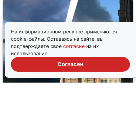
На информационном ресурсе применяются
cookie-файлы. Оставаясь на сайте, вы
подтверждаете свое
согласие
на их
использование.
Согласен
Ночная атака БПЛА на Ярославль:
попадания и последствия
6 августа
0