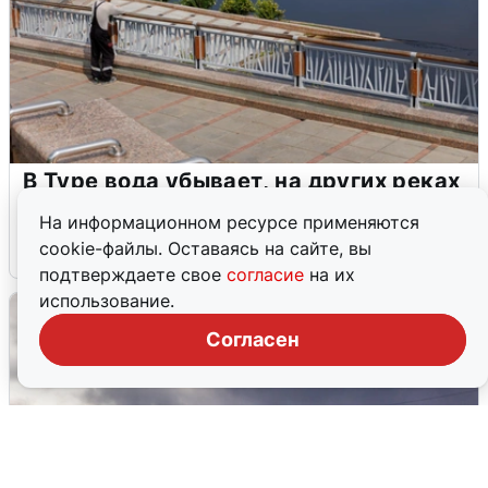
В Туре вода убывает, на других реках
области прибывает
На информационном ресурсе применяются
cookie-файлы. Оставаясь на сайте, вы
4 августа
0
подтверждаете свое
согласие
на их
использование.
Согласен