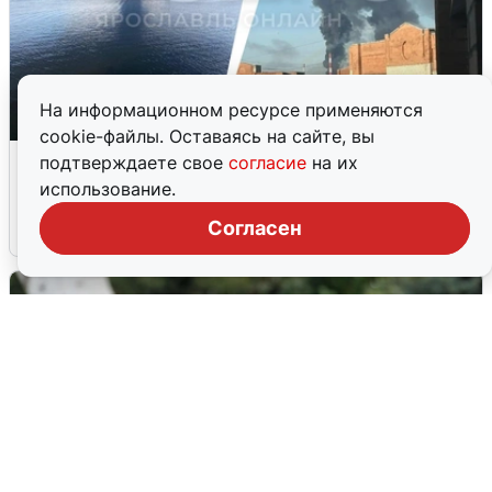
На информационном ресурсе применяются
cookie-файлы. Оставаясь на сайте, вы
Ночная атака БПЛА на Ярославль:
подтверждаете свое
согласие
на их
попадания и последствия
использование.
Согласен
6 августа
0