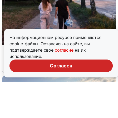
На информационном ресурсе применяются
cookie-файлы. Оставаясь на сайте, вы
Опубликована карта отключений
подтверждаете свое
согласие
на их
воды в Воронеже
использование.
Согласен
6 августа
0