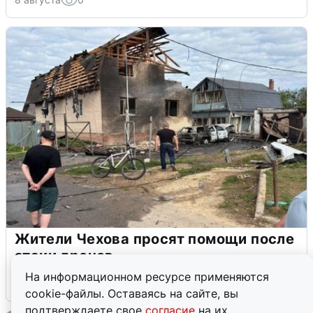
Жители Чехова просят помощи после
атаки дронов
На информационном ресурсе применяются
8 августа
0
cookie-файлы. Оставаясь на сайте, вы
подтверждаете свое
согласие
на их