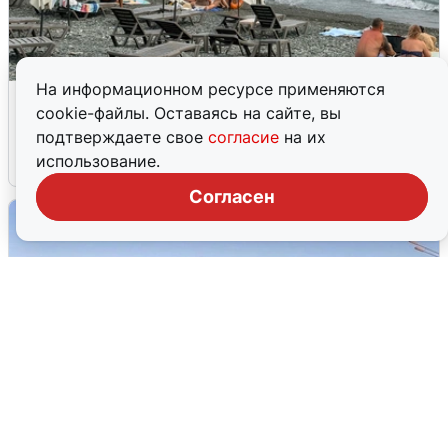
На информационном ресурсе применяются
Жители и туристы Сочи рассказали
cookie-файлы. Оставаясь на сайте, вы
об атаке БПЛА 5 августа
подтверждаете свое
согласие
на их
использование.
5 августа
0
Согласен