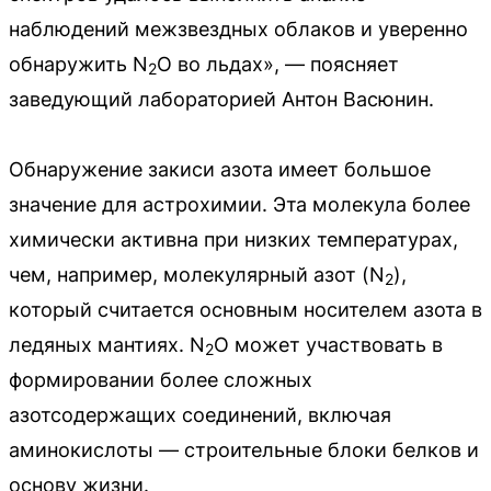
наблюдений межзвездных облаков и уверенно
обнаружить N
O во льдах», — поясняет
2
заведующий лабораторией Антон Васюнин.
Обнаружение закиси азота имеет большое
значение для астрохимии. Эта молекула более
химически активна при низких температурах,
чем, например, молекулярный азот (N
),
2
который считается основным носителем азота в
ледяных мантиях. N
O может участвовать в
2
формировании более сложных
азотсодержащих соединений, включая
аминокислоты — строительные блоки белков и
основу жизни.