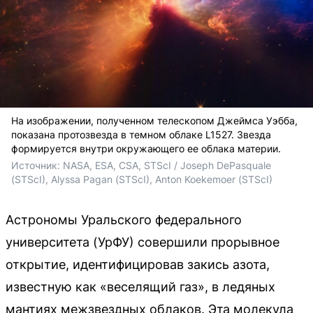
На изображении, полученном телескопом Джеймса Уэбба,
показана протозвезда в темном облаке L1527. Звезда
формируется внутри окружающего ее облака материи.
Источник: 
NASA, ESA, CSA, STScI / Joseph DePasquale 
(STScI), Alyssa Pagan (STScI), Anton Koekemoer (STScI)
Астрономы Уральского федерального
университета (УрФУ) совершили прорывное
открытие, идентифицировав закись азота,
известную как «веселящий газ», в ледяных
мантиях межзвездных облаков. Эта молекула