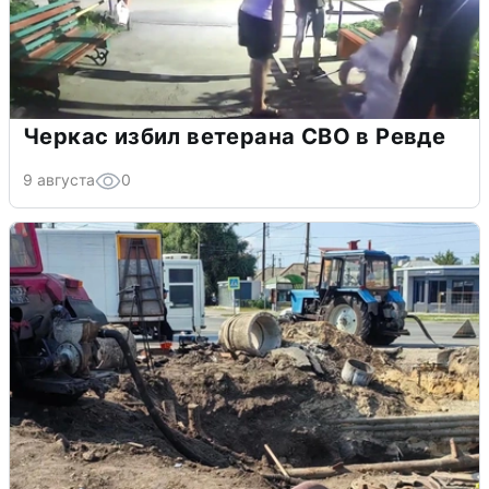
Черкас избил ветерана СВО в Ревде
9 августа
0