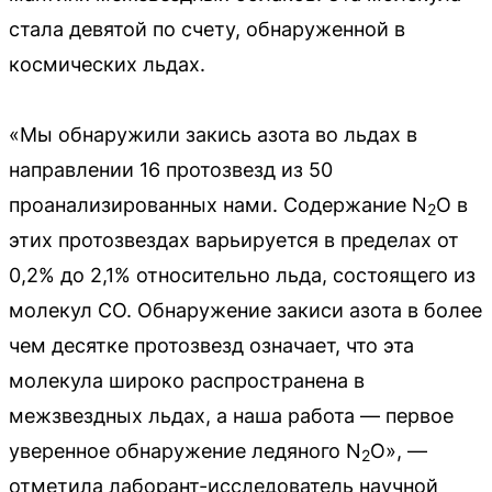
стала девятой по счету, обнаруженной в
космических льдах.
«Мы обнаружили закись азота во льдах в
направлении 16 протозвезд из 50
проанализированных нами. Содержание N
O в
2
этих протозвездах варьируется в пределах от
0,2% до 2,1% относительно льда, состоящего из
молекул СО. Обнаружение закиси азота в более
чем десятке протозвезд означает, что эта
молекула широко распространена в
межзвездных льдах, а наша работа — первое
уверенное обнаружение ледяного N
O», —
2
отметила лаборант-исследователь научной