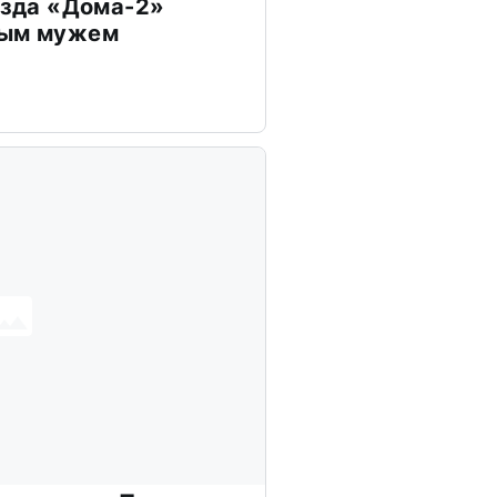
везда «Дома-2»
дым мужем