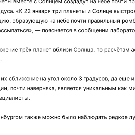
неты вместе с Солнцем создадут на небе почти 
адуса. «К 22 января три планеты и Солнце выстро
ю, образующую на небе почти правильный ромб, 
рассыпаться», — поясняется в сообщении лаборато
ение трёх планет вблизи Солнца, по расчётам 
.
х сближение на угол около 3 градусов, да еще и
и, почти наверняка, является уникальным как 
ециалисты.
инбургом также можно было наблюдать редкое лу