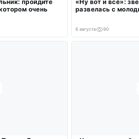
льник: пройдите
«Ну вот и всё»: з
 котором очень
развелась с моло
6 августа
90