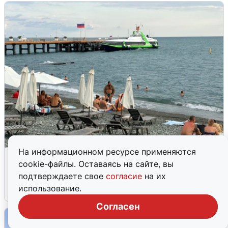
На информационном ресурсе применяются
Жители и туристы Сочи рассказали
cookie-файлы. Оставаясь на сайте, вы
об атаке БПЛА 5 августа
подтверждаете свое
согласие
на их
использование.
5 августа
0
Согласен