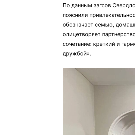
По данным загсов Свердло
пояснили привлекательнос
обозначает семью, домашн
олицетворяет партнерство
сочетание: крепкий и гар
дружбой».