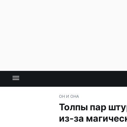
ОН И ОНА
Толпы пар шту
из-за магичес