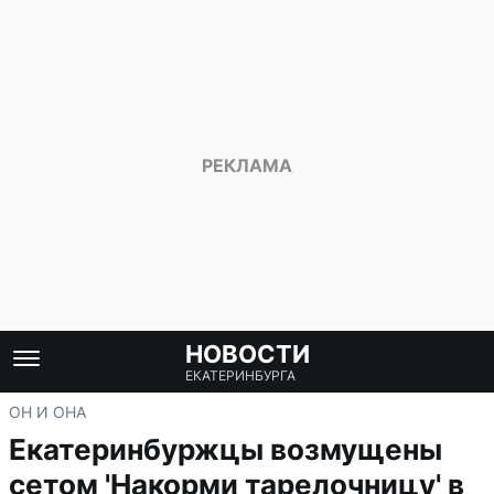
НОВОСТИ
ЕКАТЕРИНБУРГА
ОН И ОНА
Екатеринбуржцы возмущены
сетом 'Накорми тарелочницу' в