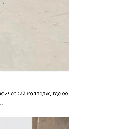
афический колледж, где её
а.