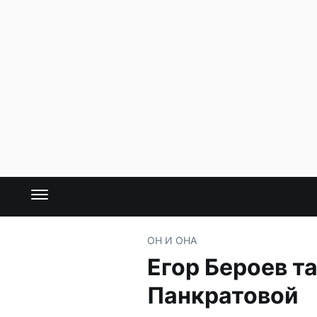
ОН И ОНА
Егор Бероев т
Панкратовой