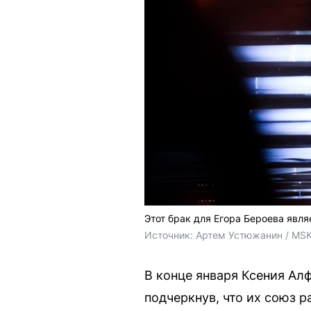
Этот брак для Егора Бероева явля
Источник: 
Артем Устюжанин / MSK
В конце января Ксения Ал
подчеркнув, что их союз р