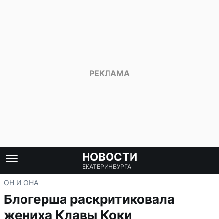
НОВОСТИ
ЕКАТЕРИНБУРГА
ОН И ОНА
Блогерша раскритиковала
жениха Клавы Коки