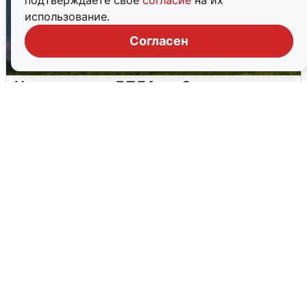
подтверждаете свое
согласие
на их
использование.
Согласен
Ночная атака БПЛА на Самарскую
область: хронология
8 августа
0