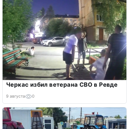
Черкас избил ветерана СВО в Ревде
9 августа
0