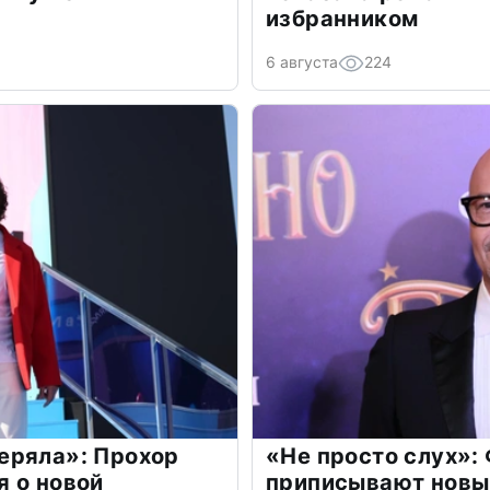
избранником
6 августа
224
еряла»: Прохор
«Не просто слух»:
 о новой
приписывают новы