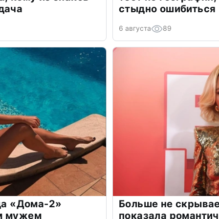
дача
стыдно ошибиться
6 августа
89
зда «Дома-2»
Больше не скрывае
м мужем
показала романти