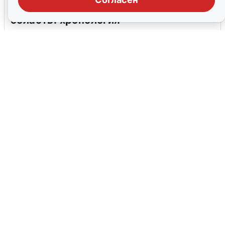
Ночная атака БПЛА на Самарскую
область: хронология
8 августа
0
МЧС ответило на сообщения о
грохоте в Москве