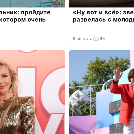
льник: пройдите
«Ну вот и всё»: з
 котором очень
развелась с моло
6 августа
68