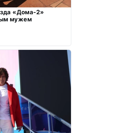
везда «Дома-2»
дым мужем