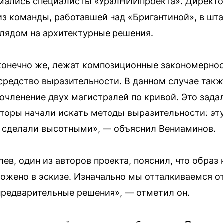
имались специалисты «УралНИИпроекта». Директо
з команды, работавшей над «Бригантиной», в шта
глядом на архитектурные решения.
 конечно же, лежат композиционные закономерно
средство выразительности. В данном случае так
очленение двух магистралей по кривой. Это зад
вторы начали искать методы выразительности: э
х сделали высотными», — объяснил Вениаминов.
ев, один из авторов проекта, пояснил, что образ
ожено в эскизе. Изначально мы отталкиваемся от
предварительные решения», — отметил он.