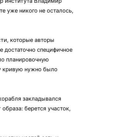
р института Владимир
те уже никого не осталось,
сти, которые авторы
же достаточно специфичное
ало планировочную
ту кривую нужно было
 корабля закладывался
 образа: берется участок,