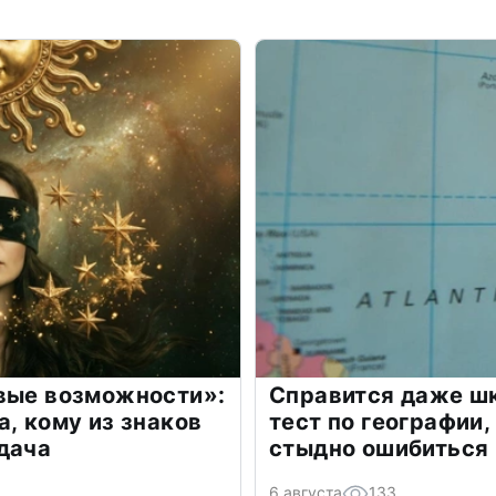
овые возможности»:
Справится даже шк
а, кому из знаков
тест по географии,
дача
стыдно ошибиться
6 августа
133