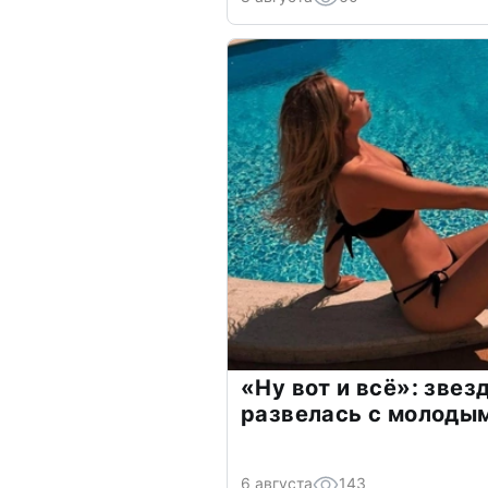
«Ну вот и всё»: зве
развелась с молоды
6 августа
143