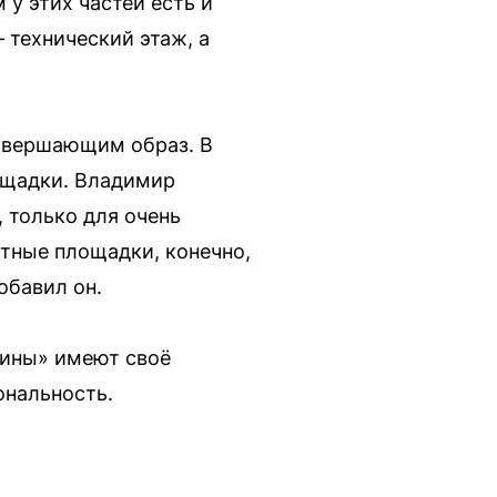
у этих частей есть и
 технический этаж, а
завершающим образ. В
лощадки. Владимир
 только для очень
етные площадки, конечно,
обавил он.
тины» имеют своё
ональность.