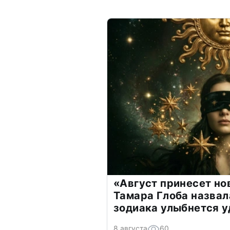
«Август принесет н
Тамара Глоба назвал
зодиака улыбнется у
8 августа
60