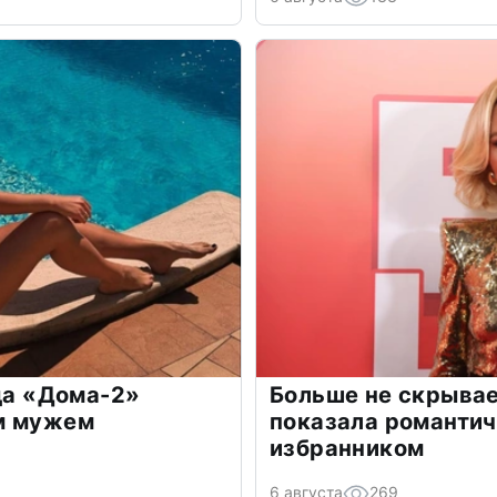
зда «Дома-2»
Больше не скрывае
м мужем
показала романти
избранником
6 августа
269