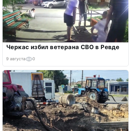
Черкас избил ветерана СВО в Ревде
9 августа
0