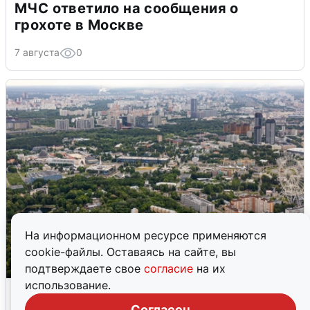
МЧС ответило на сообщения о
грохоте в Москве
7 августа
0
На информационном ресурсе применяются
cookie-файлы. Оставаясь на сайте, вы
подтверждаете свое
согласие
на их
использование.
Москвичи услышали грохот, похожий
на взрыв
Согласен