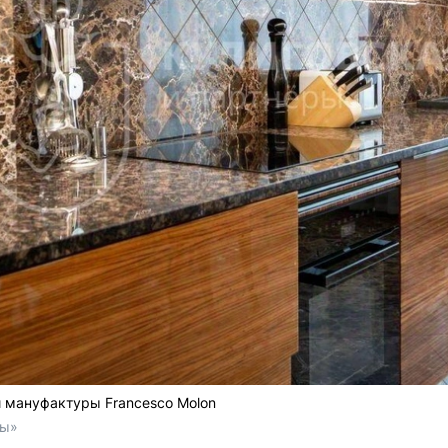
й мануфактуры Francesco Molon
ры»