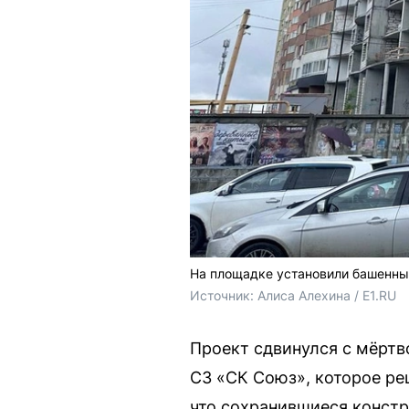
На площадке установили башенны
Источник: 
Алиса Алехина / E1.RU
Проект сдвинулся с мёртв
СЗ «СК Союз», которое ре
что сохранившиеся констр