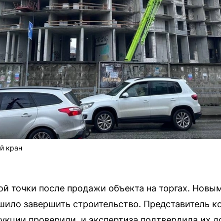
й кран
ой точки после продажи объекта на торгах. Нов
шило завершить строительство. Представитель к
укции проверили, и экспертиза подтвердила их д