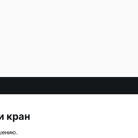
и кран
шению.