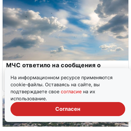
МЧС ответило на сообщения о
грохоте в Москве
На информационном ресурсе применяются
7 августа
0
cookie-файлы. Оставаясь на сайте, вы
подтверждаете свое
согласие
на их
использование.
Согласен