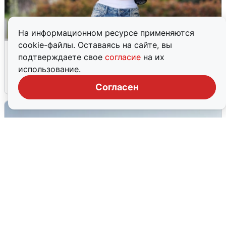
На информационном ресурсе применяются
cookie-файлы. Оставаясь на сайте, вы
Волгоградцы остались без
подтверждаете свое
согласие
на их
мобильного интернета
использование.
6 августа
0
Согласен