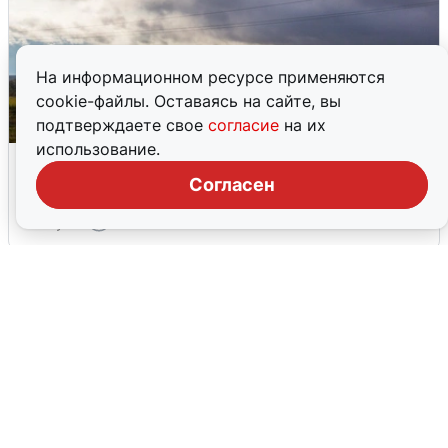
На информационном ресурсе применяются
cookie-файлы. Оставаясь на сайте, вы
подтверждаете свое
согласие
на их
использование.
Над ХМАО впервые сбили
беспилотники
Согласен
3 августа
0