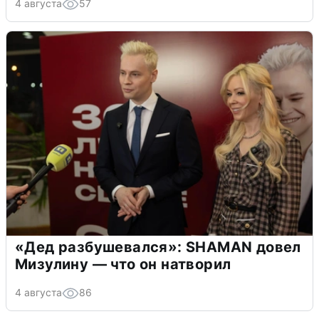
4 августа
57
«Дед разбушевался»: SHAMAN довел
Мизулину — что он натворил
4 августа
86