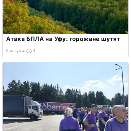
Атака БПЛА на Уфу: горожане шутят
5 августа
0