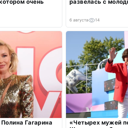
 котором очень
развелась с моло
6 августа
14
 Полина Гагарина
«Четырех мужей п