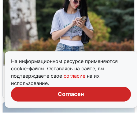
На информационном ресурсе применяются
cookie-файлы. Оставаясь на сайте, вы
Волгоградцы остались без
подтверждаете свое
согласие
на их
мобильного интернета
использование.
6 августа
0
Согласен