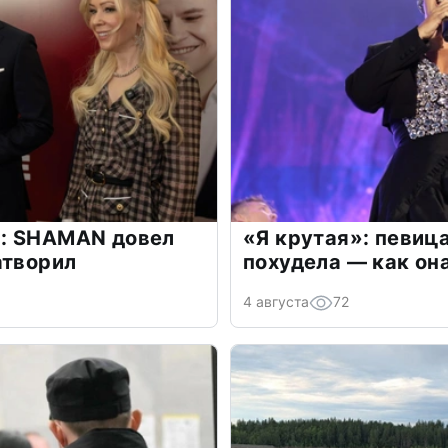
: SHAMAN довел
«Я крутая»: певиц
атворил
похудела — как он
4 августа
72