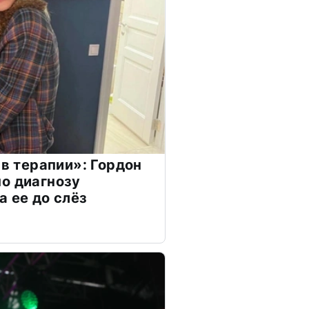
 в терапии»: Гордон
о диагнозу
а ее до слёз