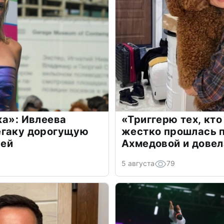
жа»: Ивлеева
«Триггерю тех, кто
егаку дорогущую
жестко прошлась п
лей
Ахмедовой и довел
5 августа
79