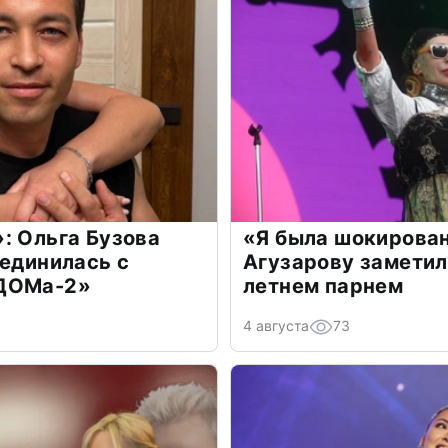
: Ольга Бузова
«Я была шокирова
оединилась с
Агузарову заметил
«ДОМа-2»
летнем парнем
4 августа
73