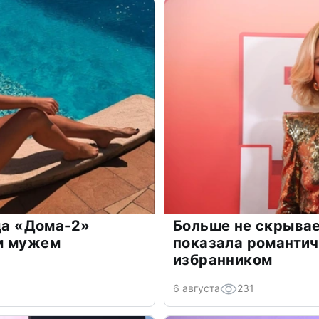
зда «Дома-2»
Больше не скрывае
м мужем
показала романти
избранником
6 августа
231