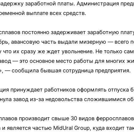
задержку заработной платы. Администрация пред
ременной выплате всех средств.
плавов постоянно задерживает заработную плату
брь, авансовую часть выдали мизерную — всего 
 что их сразу же ждет увольнение. Не только сам
завод — это основное место работы для многих ж
», — сообщила бывшая сотрудница предприятия.
ция принуждает работников оформлять отпуска б
нула завод из-за недовольства сложившимися об
лавов производит свыше 30 видов ферросплавов 
 и является частью MidUral Group, куда входит т