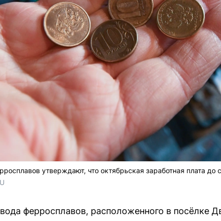
рросплавов утверждают, что октябрьская заработная плата до с
RU
вода ферросплавов, расположенного в посёлке Д