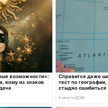
овые возможности»:
Справится даже шк
а, кому из знаков
тест по географии,
дача
стыдно ошибиться
6 августа
99