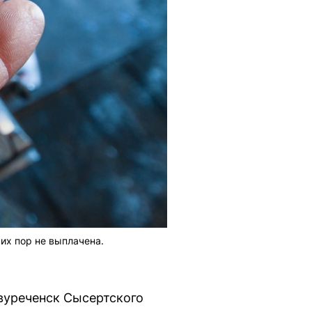
их пор не выплачена.
вуреченск Сысертского