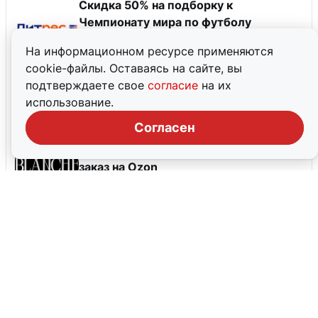
Скидка 50% на подборку к
Чемпионату мира по футболу
До 10 августа, 2026
На информационном ресурсе применяются
cookie-файлы. Оставаясь на сайте, вы
20% на все продукты
подтверждаете свое
согласие
на их
До 31 декабря, 2026
использование.
Согласен
Скидка 10% на товары брендов Carte
Blanche, GALA, Киндерсон на каждый
заказ на Оzon
До 31 августа, 2026
Все промокоды