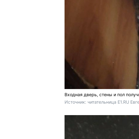
Входная дверь, стены и пол получ
Источник: 
читательница E1.RU Евг