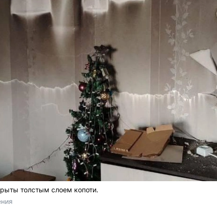
крыты толстым слоем копоти.
ения