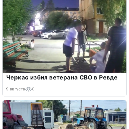
Черкас избил ветерана СВО в Ревде
9 августа
0