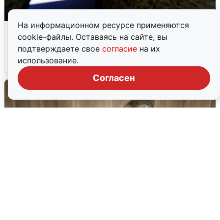
На информационном ресурсе применяются
Ночью в Самарской области завыли
cookie-файлы. Оставаясь на сайте, вы
сирены
подтверждаете свое
согласие
на их
использование.
8 августа
0
Согласен