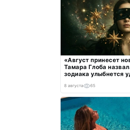
«Август принесет н
Тамара Глоба назвал
зодиака улыбнется у
8 августа
65