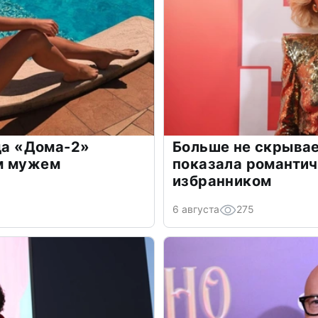
зда «Дома-2»
Больше не скрывае
м мужем
показала романти
избранником
6 августа
275