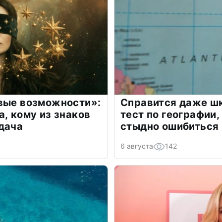
овые возможности»:
Справится даже шк
а, кому из знаков
тест по географии,
дача
стыдно ошибиться
6 августа
142