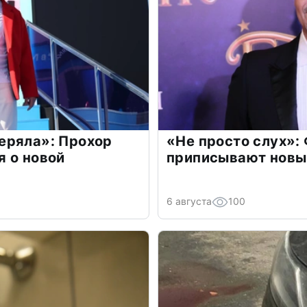
еряла»: Прохор
«Не просто слух»:
 о новой
приписывают новы
6 августа
100