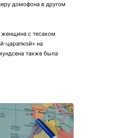
меру домофона в другом
 женщина с тесаком
ой-царапкой» на
Амундсена также была