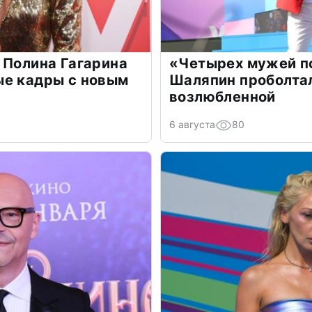
 Полина Гагарина
«Четырех мужей п
ые кадры с новым
Шаляпин проболтал
возлюбленной
6 августа
80