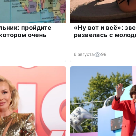
льник: пройдите
«Ну вот и всё»: з
 котором очень
развелась с моло
6 августа
98