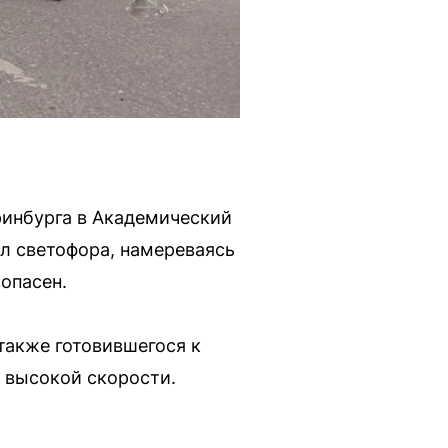
ринбурга в Академический
ал светофора, намереваясь
зопасен.
также готовившегося к
а высокой скорости.