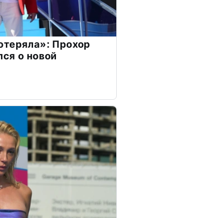
отеряла»: Прохор
ся о новой