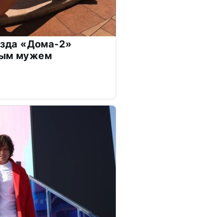
везда «Дома-2»
дым мужем