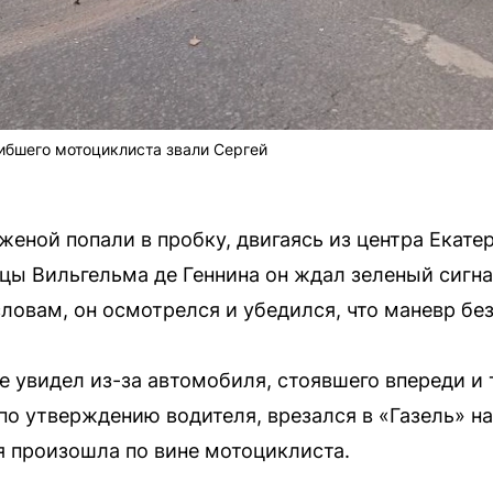
гибшего мотоциклиста звали Сергей
женой попали в пробку, двигаясь из центра Екате
ицы Вильгельма де Геннина он ждал зеленый сигн
словам, он осмотрелся и убедился, что маневр бе
е увидел из-за автомобиля, стоявшего впереди и 
по утверждению водителя, врезался в «Газель» н
ия произошла по вине мотоциклиста.