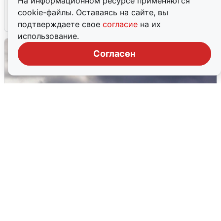
На информационном ресурсе применяются
cookie-файлы. Оставаясь на сайте, вы
4 августа
0
подтверждаете свое
согласие
на их
использование.
Согласен
Над ХМАО впервые сбили
беспилотники
3 августа
0