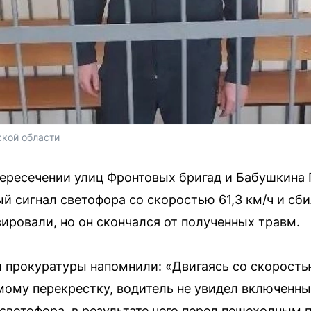
кой области
 пересечении улиц Фронтовых бригад и Бабушкина 
й сигнал светофора со скоростью 61,3 км/ч и сб
ировали, но он скончался от полученных травм.
 прокуратуры напомнили: «Двигаясь со скоростью
ому перекрестку, водитель не увидел включенны
светофора, в результате чего перед пешеходным 