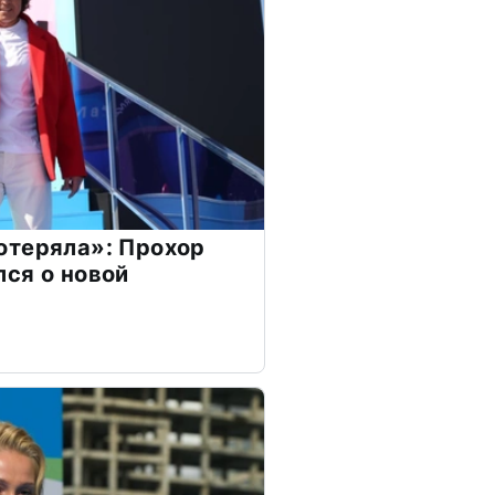
отеряла»: Прохор
ся о новой