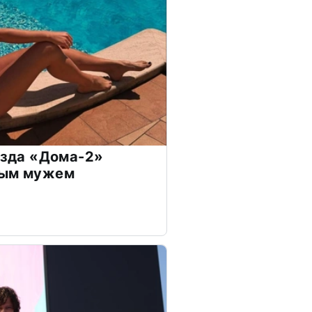
везда «Дома-2»
дым мужем