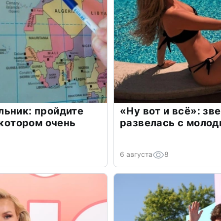
льник: пройдите
«Ну вот и всё»: з
 котором очень
развелась с моло
6 августа
8