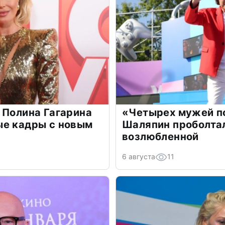
 Полина Гагарина
«Четырех мужей п
ые кадры с новым
Шаляпин проболтал
возлюбленной
6 августа
11