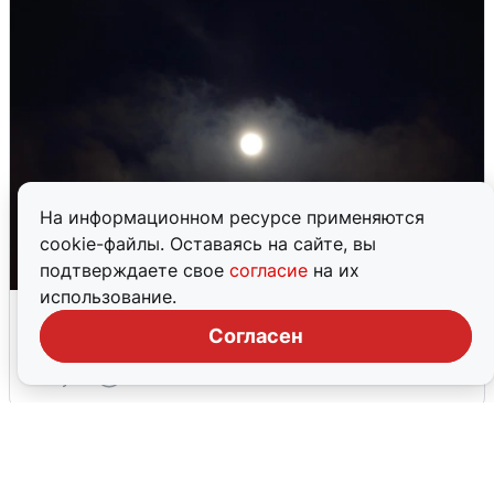
На информационном ресурсе применяются
cookie-файлы. Оставаясь на сайте, вы
подтверждаете свое
согласие
на их
использование.
Взрывы в Воронеже после сигнала
тревоги
Согласен
5 августа
0