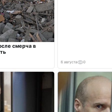
осле смерча в
ть
6 августа
0