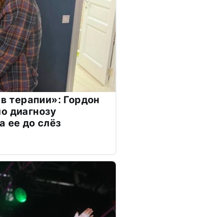
 в терапии»: Гордон
о диагнозу
а ее до слёз