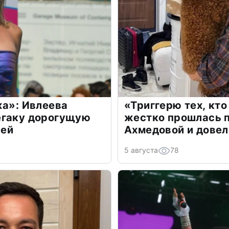
жа»: Ивлеева
«Триггерю тех, кто
егаку дорогущую
жестко прошлась п
лей
Ахмедовой и довел
5 августа
78