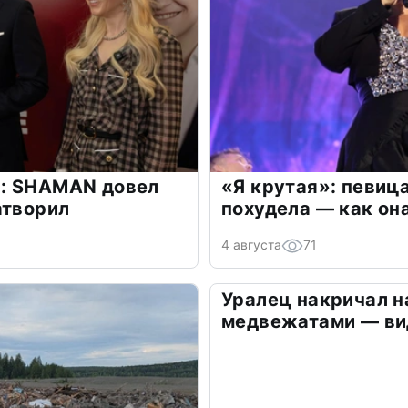
: SHAMAN довел
«Я крутая»: певиц
атворил
похудела — как он
4 августа
71
Уралец накричал н
медвежатами — ви