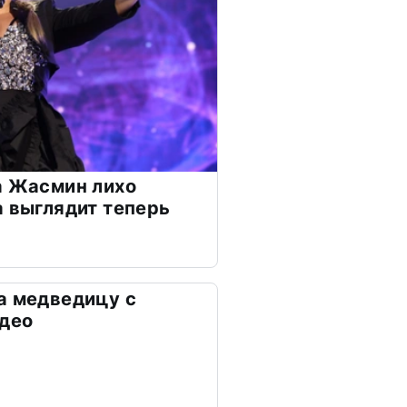
а Жасмин лихо
а выглядит теперь
а медведицу с
део