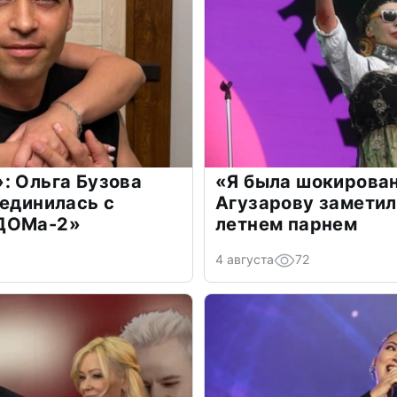
: Ольга Бузова
«Я была шокирова
оединилась с
Агузарову заметил
«ДОМа-2»
летнем парнем
4 августа
72