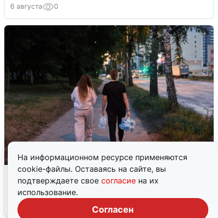
6 августа
0
На информационном ресурсе применяются
cookie-файлы. Оставаясь на сайте, вы
Опубликована карта отключений
подтверждаете свое
согласие
на их
воды в Воронеже
использование.
6 августа
0
Согласен